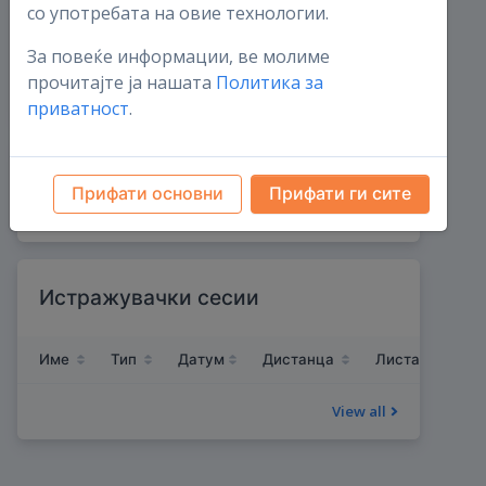
со употребата на овие технологии.
Гнезда на штркови
За повеќе информации, ве молиме
0
прочитајте ја нашата
Политика за
овој месец
0
приватност
.
Животна листа на видови
записи
Прифати основни
Прифати ги сите
Истражувачки сесии
Име
Тип
Датум
Дистанца
Листа на видо
View all