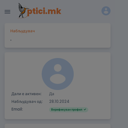
ptici.mk
Набљудувач
.
Дали е активен:
Да
Набљудувач од:
28.10.2024
Email:
Верификуван профил