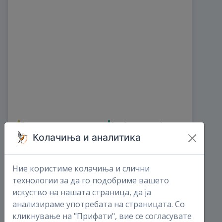
Директни записи
Слободна сесија
Колачиња и аналитика
0
0
овој месец
овој месец
0
0
Ние користиме колачиња и слични
Трансекти
Комплетна листа
технологии за да го подобриме вашето
искуство на нашата страница, да ја
0
0
анализираме употребата на страницата. Со
овој месец
овој месец
0
0
кликнување на "Прифати", вие се согласувате