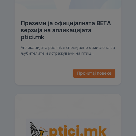
Преземи ја официјалната BETA
верзија на апликацијата
ptici.mk
Aпликацијата ptici.mk е специјално осмислена за
љубителите и истражувачи на птиц...
Прочитај повеќе