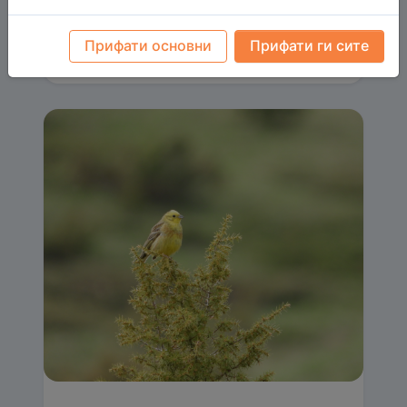
Прифати основни
Прифати ги сите
Прочитај повеќе