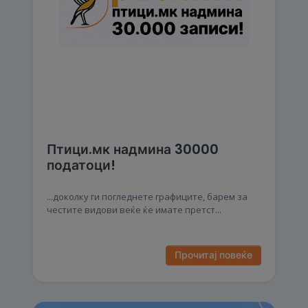
Птици.мк надмина 30000
податоци!
...доколку ги погледнете графиците, барем за
честите видови веќе ќе имате претст...
Прочитај повеќе