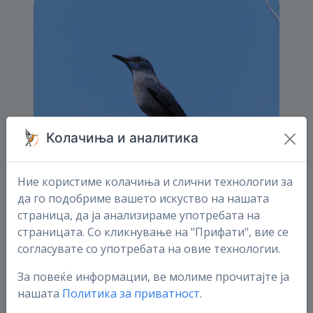
Колачиња и аналитика
Ние користиме колачиња и слични технологии за
да го подобриме вашето искуство на нашата
страница, да ја анализираме употребата на
страницата. Со кликнување на "Прифати", вие се
согласувате со употребата на овие технологии.
Сакате обука за птици?
За повеќе информации, ве молиме прочитајте ја
Тимот на птици.мк ви нуди можност за обука за
нашата
Политика за приватност
.
препознавање и истражување на птиц...