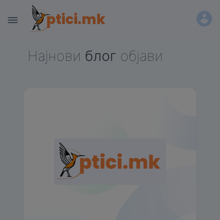
ptici.mk
Најнови
блог
објави