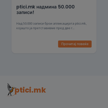
ptici.mk надмина 50.000
записи!
Над 50.000 записи брои апликацијата ptici.mk,
којашто ја претставивме пред две г...
Прочитај повеќе
ptici.mk