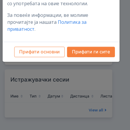
со употребата на овие технологии.
Гнезда на штркови
За повеќе информации, ве молиме
1
прочитајте ја нашата
Политика за
овој месец
0
приватност
.
Животна листа на видови
записи
Прифати основни
Прифати ги сите
Истражувачки сесии
Име
Тип
Датум
Дистанца
Листа на видо
View all