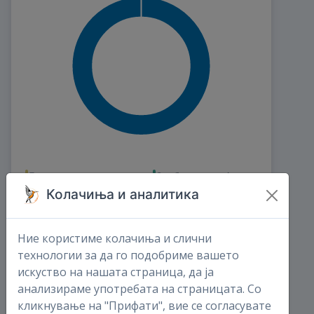
Директни записи
Слободна сесија
Колачиња и аналитика
0
0
овој месец
овој месец
0
0
Ние користиме колачиња и слични
Трансекти
Комплетна листа
технологии за да го подобриме вашето
искуство на нашата страница, да ја
0
0
анализираме употребата на страницата. Со
овој месец
овој месец
0
0
кликнување на "Прифати", вие се согласувате