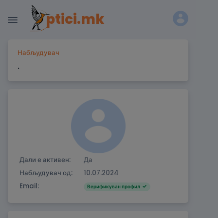
ptici.mk
Набљудувач
.
Дали е активен:
Да
Набљудувач од:
10.07.2024
Email:
Верификуван профил