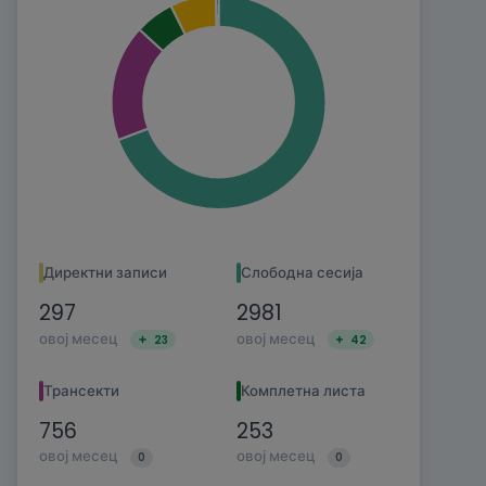
Директни записи
Слободна сесија
297
2981
овој месец
овој месец
23
42
Трансекти
Комплетна листа
756
253
овој месец
овој месец
0
0