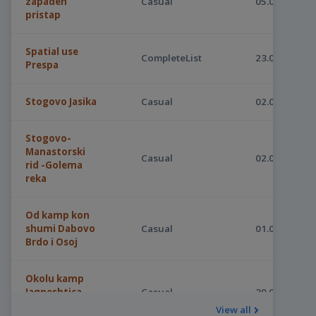
zapaden
Casual
05.08.2026
pristap
Anthus trivialis
7
Apus apus
5
Spatial use
CompleteList
23.07.2026
Prespa
Apus pallidus
2
Aquila chrysaetos
2
Stogovo Jasika
Casual
02.07.2026
Aquila heliaca
9
Stogovo-
Ardea alba
170
Manastorski
Casual
02.07.2026
Ardea cinerea
rid -Golema
234
reka
Ardea purpurea
3
Ardeola ralloides
11
Od kamp kon
shumi Dabovo
Casual
01.07.2026
Asio otus
2
Brdo i Osoj
Athene noctua
3
Okolu kamp
Aythya ferina
7
Jagneshtica -
Casual
30.06.2026
Stogovo
View all
Aythya fuligula
3