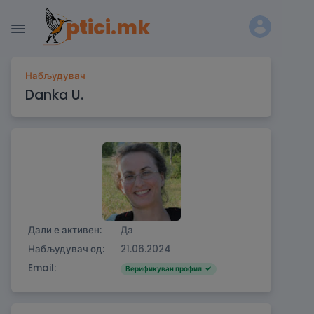
ptici.mk
Набљудувач
Danka U.
Дали е активен:
Да
Набљудувач од:
21.06.2024
Email:
Верификуван профил