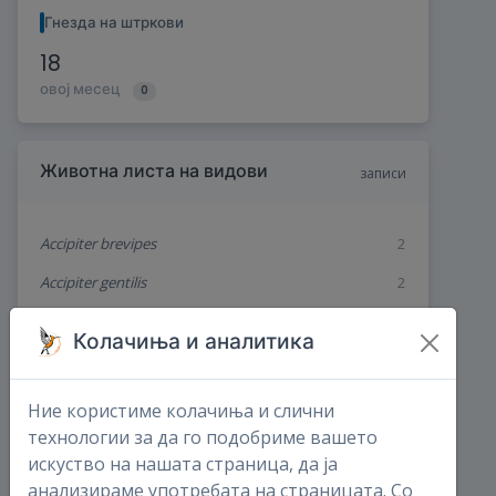
Гнезда на штркови
18
овој месец
0
Животна листа на видови
записи
Accipiter brevipes
2
Accipiter gentilis
2
Accipiter nisus
6
Колачиња и аналитика
Acrocephalus arundinaceus
28
Acrocephalus melanopogon
1
Ние користиме колачиња и слични
технологии за да го подобриме вашето
Acrocephalus palustris
4
искуство на нашата страница, да ја
Acrocephalus schoenobaenus
8
анализираме употребата на страницата. Со