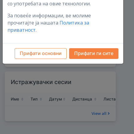
со употребата на овие технологии.
Гнезда на штркови
За повеќе информации, ве молиме
0
прочитајте ја нашата
Политика за
овој месец
0
приватност
.
Животна листа на видови
записи
Прифати основни
Прифати ги сите
Истражувачки сесии
Име
Тип
Датум
Дистанца
Листа на видо
View all