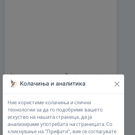
Директни записи
Слободна сесија
Колачиња и аналитика
0
0
овој месец
овој месец
0
0
Ние користиме колачиња и слични
Трансекти
Комплетна листа
технологии за да го подобриме вашето
искуство на нашата страница, да ја
0
0
анализираме употребата на страницата. Со
овој месец
овој месец
0
0
кликнување на "Прифати", вие се согласувате