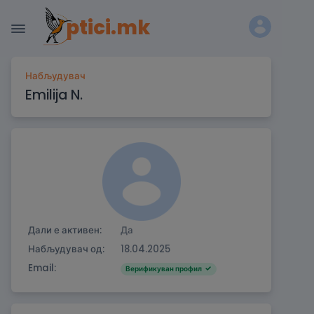
ptici.mk
Набљудувач
Emilija N.
Дали е активен:
Да
Набљудувач од:
18.04.2025
Email:
Верификуван профил